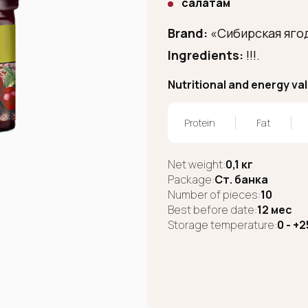
салатам
Brand:
«Сибирская яго
Ingredients:
!!!.
Nutritional and energy va
Protein
Fat
Net weight:
0,1 кг
Package:
Ст. банка
Number of pieces:
10
Best before date:
12 мес
Storage temperature:
0 - +2