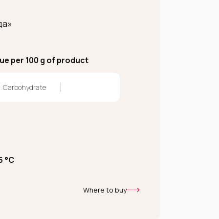
да»
lue per 100 g of product
Carbohydrate
5 °C
Where to buy