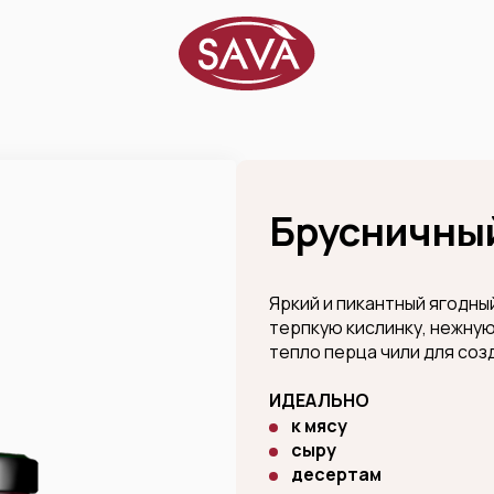
Брусничный
Яркий и пикантный ягодны
терпкую кислинку, нежну
тепло перца чили для соз
ИДЕАЛЬНО
к мясу
сыру
десертам