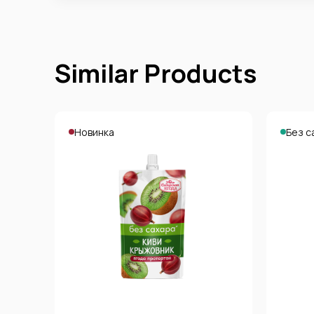
Similar Products
Новинка
Без с