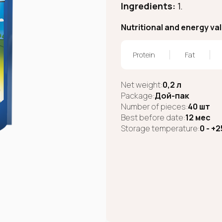
Ingredients:
1.
Nutritional and energy va
Protein
Fat
Net weight:
0,2 л
Package:
Дой-пак
Number of pieces:
40 шт
Best before date:
12 мес
Storage temperature:
0 - +2