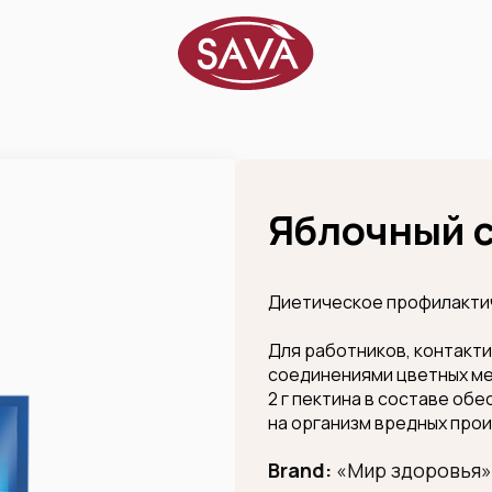
Яблочный с
Диетическое профилакти
Для работников, контакт
соединениями цветных ме
2 г пектина в составе об
на организм вредных про
Brand:
«Мир здоровья»