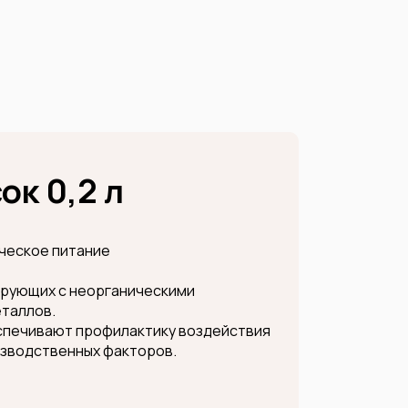
ок 0,2 л
ческое питание
ирующих с неорганическими
таллов.
еспечивают профилактику воздействия
изводственных факторов.