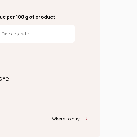
lue per 100 g of product
Carbohydrate
5 °C
Where to buy