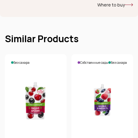
Where to buy
Similar Products
Без сахара
Собственные сады
Без сахара