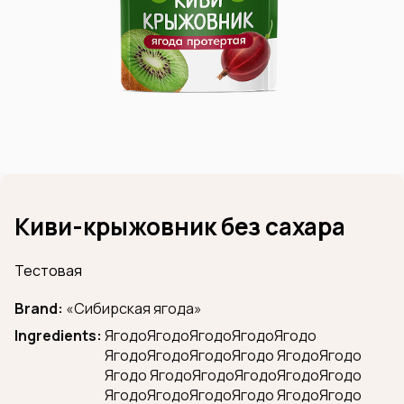
Киви-крыжовник без сахара
Тестовая
Brand:
«Сибирская ягода»
Ingredients:
ЯгодоЯгодоЯгодоЯгодоЯгодо
ЯгодоЯгодоЯгодоЯгодо ЯгодоЯгодо
Ягодо ЯгодоЯгодоЯгодоЯгодоЯгодо
ЯгодоЯгодоЯгодоЯгодо ЯгодоЯгодо