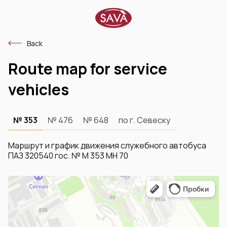
Back
Route map for service
vehicles
№ 353
№ 476
№ 648
по г. Севеску
Маршрут и график движения служебного автобуса
ПАЗ 320540 гос. № М 353 МН 70