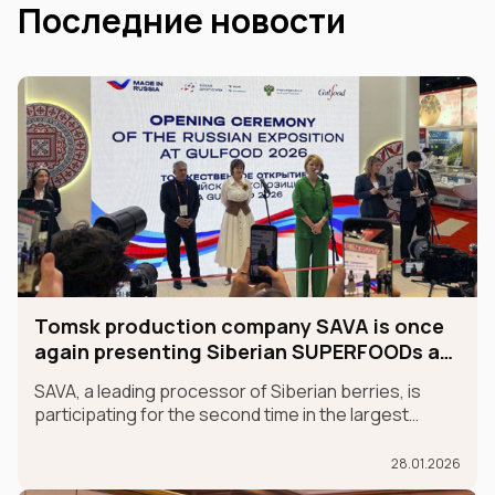
Последние новости
Tomsk production company SAVA is once
again presenting Siberian SUPERFOODs at
the international GULFOOD exhibition.
SAVA, a leading processor of Siberian berries, is
participating for the second time in the largest
international food exhibition, GULFOOD, as part of
the MADE IN RUSSIA exhibit, which is taking place in
28.01.2026
Dubai from January 26-30.