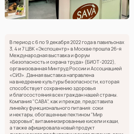
В период с 6 по 9 декабря 2022 года в павильонах
3, 4 и 7 ЦВК «Экспоцентр» в Москве прошла 26-я
Международная выставка и форум
«Безопасность и охрана труда» (БИОТ-2022),
организованная Минтруд России и Ассоциацией
«СИЗ». Данная выставка направлена
на внедрение культуры безопасности, которая
способствует сохранению здоровья
и благосостояния всех граждан нашей страны.
Компания "САВА", как и прежде, представила
линейку функционального питания: соки
и нектары, обогащенные пектином "Мир
здоровья", витаминизированные кисели и каши,
а также афишировала новый продукт