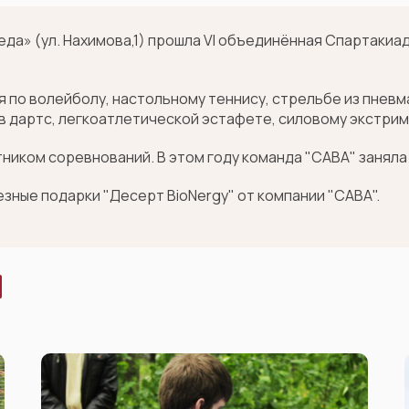
еда» (ул. Нахимова,1) прошла VI объединённая Cпартаки
 по волейболу, настольному теннису, стрельбе из пневм
в дартс, легкоатлетической эстафете, силовому экстриму
иком соревнований. В этом году команда "САВА" заняла 
езные подарки "Десерт BioNergy" от компании "САВА".