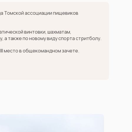
ада Томской ассоциации пищевиков
атической винтовки, шахматам,
, а также по новому виду спорта стритболу.
III место в общекомандном зачете.