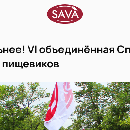
ьнее! VI объединённая C
 пищевиков