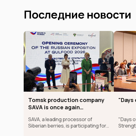
Последние новости
Tomsk production company
"Days 
SAVA is once again
presenting Siberian
SAVA, a leading processor of
"Days of
SUPERFOODs at the
Siberian berries, is participating for
Strengt
international GULFOOD
the second time in the largest
the Sha