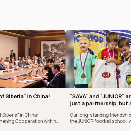
of Siberia" in China!
"SAVA" and "JUNIOR" ar
just a partnership, but 
sincere belief in future
 Siberia" in China:
Our long-standing friendship
champions
hening Cooperation within
the JUNIOR football school, 
ndong–SCO Industrial and
began back in 2017, is more t