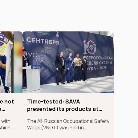
e not
Time-tested: SAVA
a
presented its products at
VNOT-SOCHI for the 4th time
 with
The All-Russian Occupational Safety
which
Week (VNOT) was held in
han just
September of this year at the Sirius