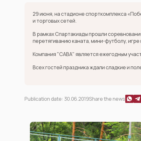
29 июня, на стадионе спорткомплекса «Поб
и торговых сетей.
В рамках Спартакиады прошли соревнования
перетягиванию каната, мини-футболу, игре 
Компания "САВА" является ежегодным участн
Всех гостей праздника ждали сладкие и пол
Publication date:
30.06.2019
Share the news