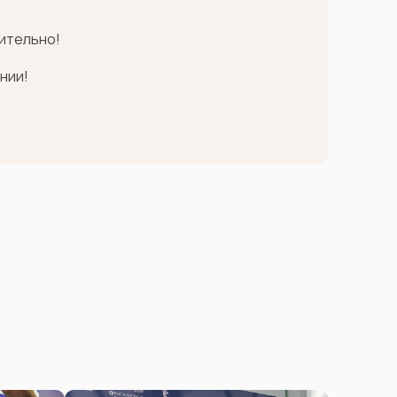
чительно!
нии!