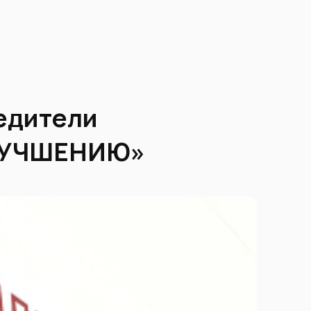
едители
УЛУЧШЕНИЮ»