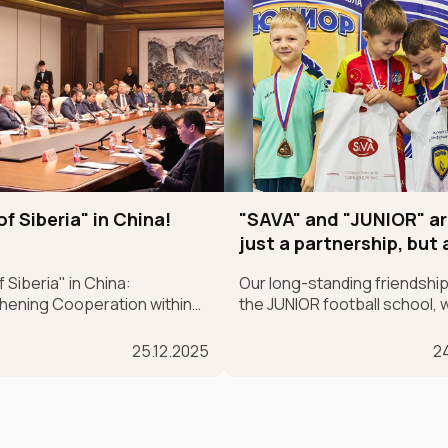
of Siberia" in China!
"SAVA" and "JUNIOR" ar
just a partnership, but 
sincere belief in future
 Siberia" in China:
Our long-standing friendship
champions
hening Cooperation within
the JUNIOR football school, 
ndong–SCO Industrial and
began back in 2017, is more t
cs Supply Chain Forum
a partnership; it's a sincere b
25.12.2025
24
future champions.