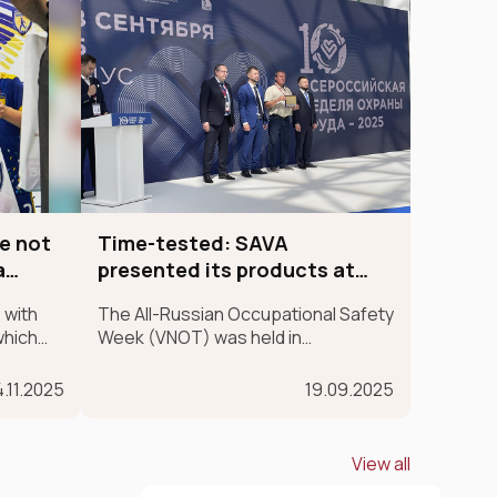
e not
Time-tested: SAVA
a
presented its products at
VNOT-SOCHI for the 4th time
 with
The All-Russian Occupational Safety
which
Week (VNOT) was held in
han just
September of this year at the Sirius
elief in
Federal University in the Krasnodar
.11.2025
19.09.2025
Territory. In 2025, the event
celebrated its 10th anniversary.
SAVA Group participated in the
View all
exhibition for the fourth ye