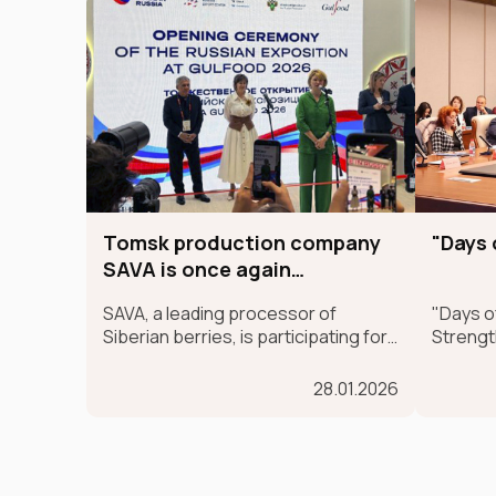
Tomsk production company
"Days 
SAVA is once again
presenting Siberian
SAVA, a leading processor of
"Days of
SUPERFOODs at the
Siberian berries, is participating for
Strengt
international GULFOOD
the second time in the largest
the Sha
exhibition.
international food exhibition,
Logisti
28.01.2026
GULFOOD, as part of the MADE IN
RUSSIA exhibit, which is taking place
in Dubai from January 26-30.