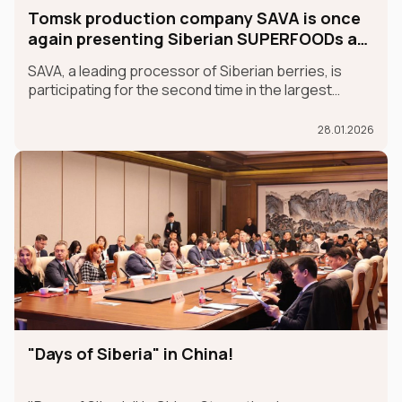
Tomsk production company SAVA is once
again presenting Siberian SUPERFOODs at
the international GULFOOD exhibition.
SAVA, a leading processor of Siberian berries, is
participating for the second time in the largest
international food exhibition, GULFOOD, as part of
the MADE IN RUSSIA exhibit, which is taking place in
28.01.2026
Dubai from January 26-30.
"Days of Siberia" in China!