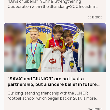
"Days of Siberia" in China: Strengthening
Cooperation within the Shandong–SCO Industrial
and Logistics Supply Chain Forum
25.12.2025
"SAVA" and "JUNIOR" are not just a
partnership, but a sincere belief in future
champions
Our long-standing friendship with the JUNIOR
football school, which began back in 2017, is more
than just a partnership; it's a sincere belief in future
champions.
24.11.2025