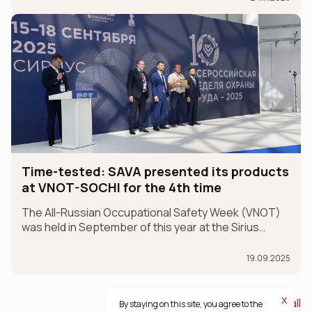
Time-tested: SAVA presented its products
at VNOT-SOCHI for the 4th time
The All-Russian Occupational Safety Week (VNOT)
was held in September of this year at the Sirius
Federal University in the Krasnodar Territory. In 2025,
the event celebrated its 10th anniversary. SAVA
19.09.2025
Group participated in the exhibition for the fourth ye
х
View all
By staying on this site, you agree to the