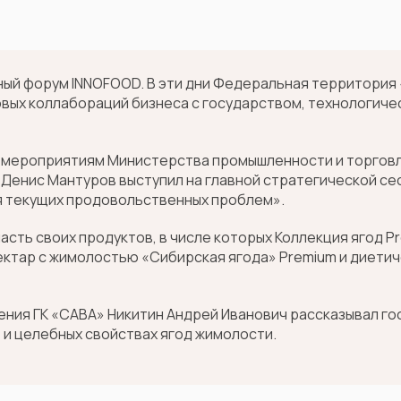
дный форум INNOFOOD. В эти дни Федеральная территория 
овых коллабораций бизнеса с государством, технологич
мероприятиям Министерства промышленности и торговл
 Денис Мантуров выступил на главной стратегической се
я текущих продовольственных проблем».
асть своих продуктов, в числе которых Коллекция ягод P
ектар с жимолостью «Сибирская ягода» Premium и диети
ния ГК «САВА» Никитин Андрей Иванович рассказывал го
и целебных свойствах ягод жимолости.