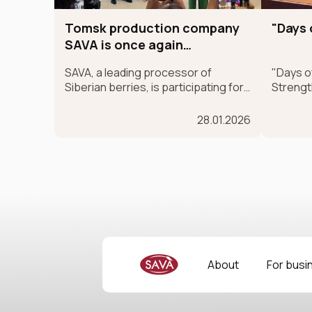
Tomsk production company
"Days 
SAVA is once again
presenting Siberian
SAVA, a leading processor of
"Days of
SUPERFOODs at the
Siberian berries, is participating for
Strengt
international GULFOOD
the second time in the largest
the Sha
exhibition.
international food exhibition,
Logisti
28.01.2026
GULFOOD, as part of the MADE IN
RUSSIA exhibit, which is taking place
in Dubai from January 26-30.
About
For busi