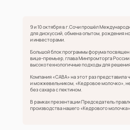
9 и 10 октября в г.Сочи прошёл Междунаро
для дискуссий, обмена опытом, рождения н
и инвесторами.
Большой блок программы форума посвящен 
вице-премьер, глава Минпромторга России
высокотехнологичные подходы для решени
Компания «САВА» на этот раз представила ч
и можжевельником, «Кедровое молочко», н
без сахара с пектином.
В рамках презентации Председатель правле
производства нашего «Кедрового молочка» 