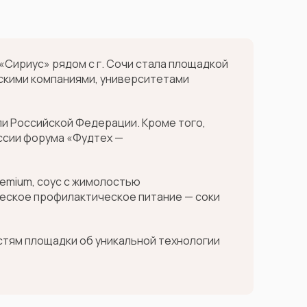
«Сириус» рядом с г. Сочи стала площадкой
ескими компаниями, университетами
и Российской Федерации. Кроме того,
ссии форума «Фудтех —
remium, соус с жимолостью
ческое профилактическое питание — соки
стям площадки об уникальной технологии