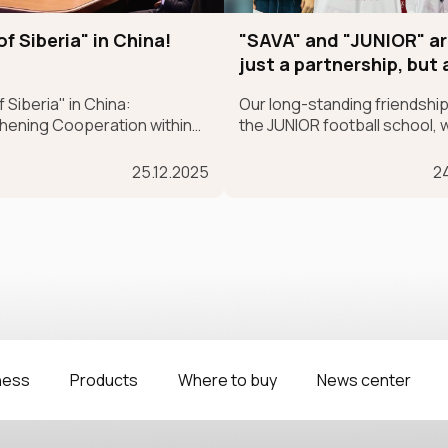
of Siberia" in China!
"SAVA" and "JUNIOR" ar
just a partnership, but 
sincere belief in future
 Siberia" in China:
Our long-standing friendship
champions
hening Cooperation within
the JUNIOR football school, 
ndong–SCO Industrial and
began back in 2017, is more t
cs Supply Chain Forum
a partnership; it's a sincere b
25.12.2025
24
future champions.
ness
Products
Where to buy
News сenter