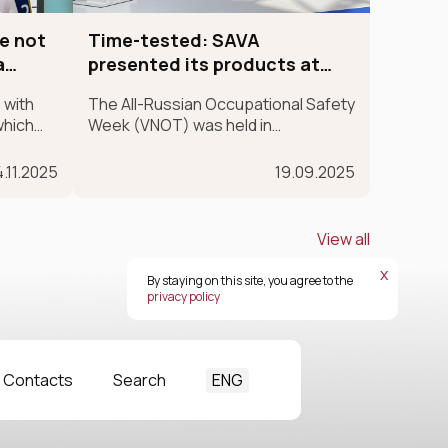
e not
Time-tested: SAVA
a
presented its products at
VNOT-SOCHI for the 4th time
 with
The All-Russian Occupational Safety
which
Week (VNOT) was held in
han just
September of this year at the Sirius
elief in
Federal University in the Krasnodar
.11.2025
19.09.2025
Territory. In 2025, the event
celebrated its 10th anniversary.
SAVA Group participated in the
View all
exhibition for the fourth ye
х
By staying on this site, you agree to the
privacy policy
ENG
Contacts
Search