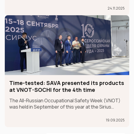
than just a partnership; it's a sincere belief in future
champions.
24.11.2025
Time-tested: SAVA presented its products
at VNOT-SOCHI for the 4th time
The All-Russian Occupational Safety Week (VNOT)
was held in September of this year at the Sirius
Federal University in the Krasnodar Territory. In 2025,
the event celebrated its 10th anniversary. SAVA
19.09.2025
Group participated in the exhibition for the fourth ye