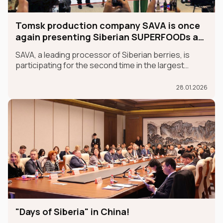
Tomsk production company SAVA is once
again presenting Siberian SUPERFOODs at
the international GULFOOD exhibition.
SAVA, a leading processor of Siberian berries, is
participating for the second time in the largest
international food exhibition, GULFOOD, as part of
the MADE IN RUSSIA exhibit, which is taking place in
28.01.2026
Dubai from January 26-30.
"Days of Siberia" in China!