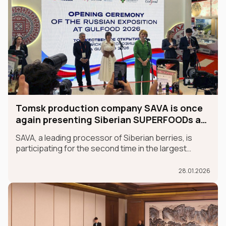
Tomsk production company SAVA is once
again presenting Siberian SUPERFOODs at
the international GULFOOD exhibition.
SAVA, a leading processor of Siberian berries, is
participating for the second time in the largest
international food exhibition, GULFOOD, as part of
the MADE IN RUSSIA exhibit, which is taking place in
28.01.2026
Dubai from January 26-30.