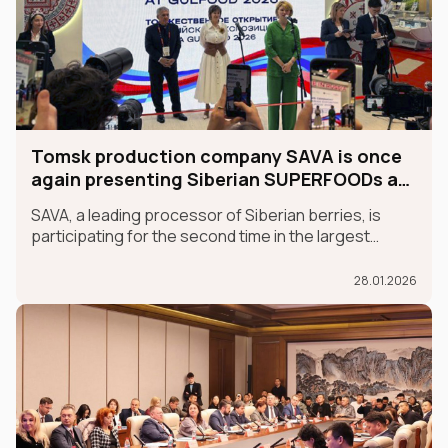
Tomsk production company SAVA is once
again presenting Siberian SUPERFOODs at
the international GULFOOD exhibition.
SAVA, a leading processor of Siberian berries, is
participating for the second time in the largest
international food exhibition, GULFOOD, as part of
the MADE IN RUSSIA exhibit, which is taking place in
28.01.2026
Dubai from January 26-30.