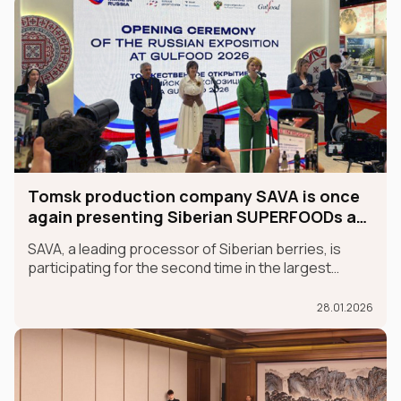
Tomsk production company SAVA is once
again presenting Siberian SUPERFOODs at
the international GULFOOD exhibition.
SAVA, a leading processor of Siberian berries, is
participating for the second time in the largest
international food exhibition, GULFOOD, as part of
the MADE IN RUSSIA exhibit, which is taking place in
28.01.2026
Dubai from January 26-30.