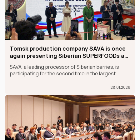
Tomsk production company SAVA is once
again presenting Siberian SUPERFOODs at
the international GULFOOD exhibition.
SAVA, a leading processor of Siberian berries, is
participating for the second time in the largest
international food exhibition, GULFOOD, as part of
the MADE IN RUSSIA exhibit, which is taking place in
28.01.2026
Dubai from January 26-30.