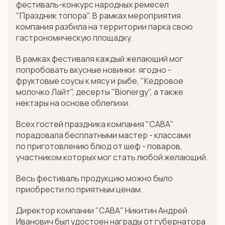
фестиваль-конкурс народных ремесел
"Праздник топора". В рамках мероприятия
компания разбила на территории парка свою
гастрономическую площадку.
В рамках фестиваля каждый желающий мог
попробовать вкусные новинки: ягодно -
фруктовые соусы к мясу и рыбе, "Кедровое
молочко Лайт", десерты "Bionergy", а также
нектары на основе облепихи.
Всех гостей праздника компания "САВА"
порадовала бесплатными мастер - классами
по приготовлению блюд от шеф - поваров,
участником которых мог стать любой желающий.
Весь фестиваль продукцию можно было
приобрести по приятным ценам.
Директор компании "САВА" Никитин Андрей
Иванович был удостоен награды от губернатора