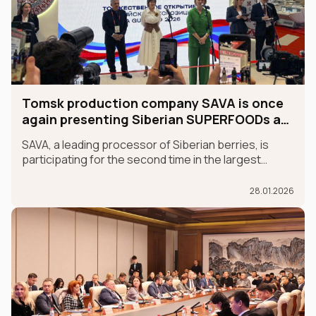
Tomsk production company SAVA is once
again presenting Siberian SUPERFOODs at
the international GULFOOD exhibition.
SAVA, a leading processor of Siberian berries, is
participating for the second time in the largest
international food exhibition, GULFOOD, as part of
the MADE IN RUSSIA exhibit, which is taking place in
28.01.2026
Dubai from January 26-30.