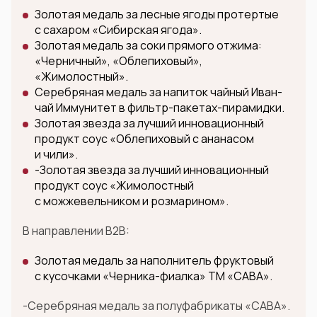
Золотая медаль за лесные ягоды протертые
с сахаром «Сибирская ягода».
Золотая медаль за соки прямого отжима:
«Черничный», «Облепиховый»,
«Жимолостный».
Серебряная медаль за напиток чайный Иван-
чай Иммунитет в фильтр-пакетах-пирамидки.
Золотая звезда за лучший инновационный
продукт соус «Облепиховый с ананасом
и чили».
-Золотая звезда за лучший инновационный
продукт соус «Жимолостный
с можжевельником и розмарином».
В направлении B2B:
Золотая медаль за наполнитель фруктовый
с кусочками «Черника-фиалка» ТМ «САВА».
-Серебряная медаль за полуфабрикаты «САВА».