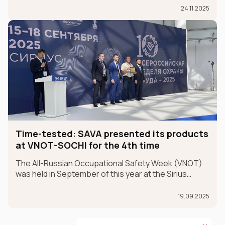
champions.
24.11.2025
Time-tested: SAVA presented its products
at VNOT-SOCHI for the 4th time
The All-Russian Occupational Safety Week (VNOT)
was held in September of this year at the Sirius
Federal University in the Krasnodar Territory. In 2025,
the event celebrated its 10th anniversary. SAVA
19.09.2025
Group participated in the exhibition for the fourth ye