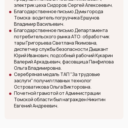
электрик цеха Сидоров Сергей Алексеевич.
Благодарственное письмо Думы города
Томска: водитель погрузчика Ершунов
Владимир Васильевич.
Благодарственное письмо Департамента
потребительского рынка АТО: обработчик
тары Григорьева Светлана Якимовна,
диспетчер службы безопасности Дышкант
Юрий Иванович, подсобный рабочий Кукарин
Валерий Аркадьевич, фасовщица Панфилова
Ольга Владимировна.
Серебряная медаль ТАП "За трудовые
заслуги" получил главных технолог
Островатикова Ольга Викторовна.
Почетной грамотой от Администрации
Томской области был награжден Никитин
Евгений Андреевич.