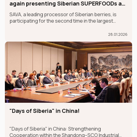
again presenting Siberian SUPERFOODs at
the international GULFOOD exhibition.
SAVA, a leading processor of Siberian berries, is
participating for the second time in the largest
international food exhibition, GULFOOD, as part of
the MADE IN RUSSIA exhibit, which is taking place in
28.01.2026
Dubai from January 26-30.
"Days of Siberia" in China!
"Days of Siberia" in China: Strengthening
Cooperation within the Shandong–SCO Industrial