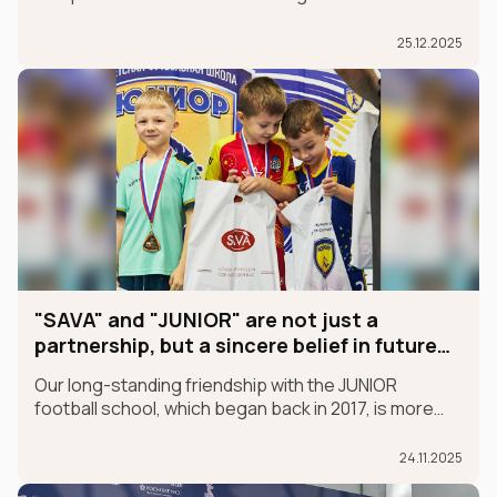
and Logistics Supply Chain Forum
25.12.2025
"SAVA" and "JUNIOR" are not just a
partnership, but a sincere belief in future
champions
Our long-standing friendship with the JUNIOR
football school, which began back in 2017, is more
than just a partnership; it's a sincere belief in future
champions.
24.11.2025