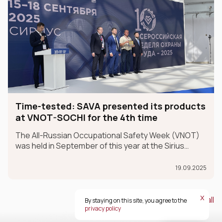
Time-tested: SAVA presented its products
at VNOT-SOCHI for the 4th time
The All-Russian Occupational Safety Week (VNOT)
was held in September of this year at the Sirius
Federal University in the Krasnodar Territory. In 2025,
the event celebrated its 10th anniversary. SAVA
19.09.2025
Group participated in the exhibition for the fourth ye
х
View all
By staying on this site, you agree to the
privacy policy