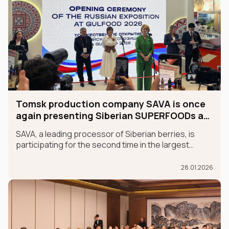
Tomsk production company SAVA is once
again presenting Siberian SUPERFOODs at
the international GULFOOD exhibition.
SAVA, a leading processor of Siberian berries, is
participating for the second time in the largest
international food exhibition, GULFOOD, as part of
the MADE IN RUSSIA exhibit, which is taking place in
28.01.2026
Dubai from January 26-30.