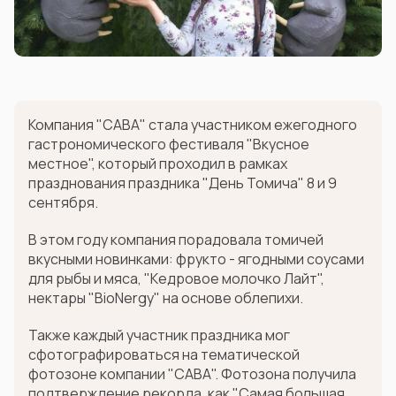
Компания "САВА" стала участником ежегодного
гастрономического фестиваля "Вкусное
местное", который проходил в рамках
празднования праздника "День Томича" 8 и 9
сентября.
В этом году компания порадовала томичей
вкусными новинками: фрукто - ягодными соусами
для рыбы и мяса, "Кедровое молочко Лайт",
нектары "BioNergy" на основе облепихи.
Также каждый участник праздника мог
сфотографироваться на тематической
фотозоне компании "САВА". Фотозона получила
подтверждение рекорда, как "Самая большая