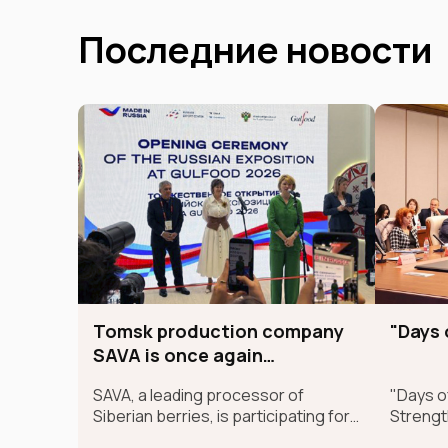
Последние новости
Tomsk production company
"Days 
SAVA is once again
presenting Siberian
SAVA, a leading processor of
"Days of
SUPERFOODs at the
Siberian berries, is participating for
Strengt
international GULFOOD
the second time in the largest
the Sha