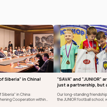
of Siberia" in China!
"SAVA" and "JUNIOR" ar
just a partnership, but 
sincere belief in future
 Siberia" in China:
Our long-standing friendship
champions
hening Cooperation within
the JUNIOR football school, 
ndong–SCO Industrial and
began back in 2017, is more t