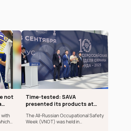
e not
Time-tested: SAVA
a
presented its products at
VNOT-SOCHI for the 4th time
 with
The All-Russian Occupational Safety
which
Week (VNOT) was held in
han just
September of this year at the Sirius