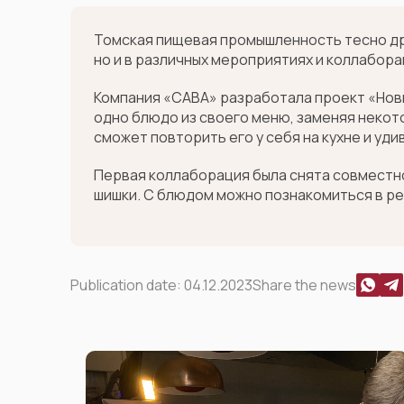
Томская пищевая промышленность тесно др
но и в различных мероприятиях и коллабора
Компания «САВА» разработала проект «Новы
одно блюдо из своего меню, заменяя некот
сможет повторить его у себя на кухне и у
Первая коллаборация была снята совместно
шишки. С блюдом можно познакомиться в ре
Publication date:
04.12.2023
Share the news