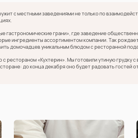
ужит с местными заведениями не только по взаимодейст
циях.
е гастрономические грани», где заведение общественног
орые ингредиенты ассортиментом компании. Так рождает
дивить домочадцев уникальным блюдом с ресторанной под
 с рестораном «Кухтерин». Мы готовили утиную грудку с
сторане: до конца декабря оно будет радовать гостей о