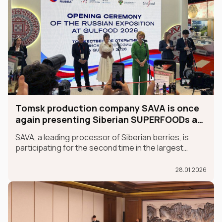
Tomsk production company SAVA is once
again presenting Siberian SUPERFOODs at
the international GULFOOD exhibition.
SAVA, a leading processor of Siberian berries, is
participating for the second time in the largest
international food exhibition, GULFOOD, as part of
the MADE IN RUSSIA exhibit, which is taking place in
28.01.2026
Dubai from January 26-30.