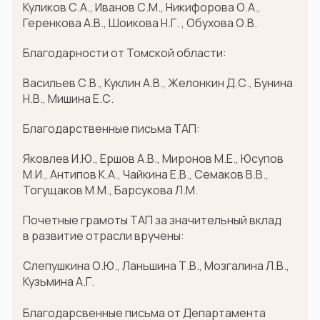
Куликов С.А., Иванов С.М., Никифорова О.А.,
Геренкова А.В., Шоикова Н.Г. , Обухова О.В.
Благодарности от Томской области:
Васильев С.В., Куклин А.В., Желонкин Д.С., Бунина
Н.В., Мишина Е.С.
Благодарственные письма ТАП:
Яковлев И.Ю., Ершов А.В., Миронов М.Е., Юсупов
М.И., Антипов К.А., Чайкина Е.В., Семаков В.В.,
Тогущаков М.М., Барсукова Л.М.
Почетные грамоты ТАП за значительный вклад
в развитие отрасли вручены:
Слепушкина О.Ю., Ланьшина Т.В., Мозгалина Л.В.,
Кузьмина А.Г.
Благодарсвенные письма от Департамента