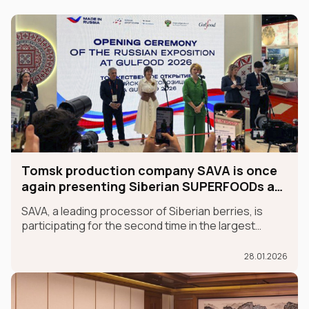
Tomsk production company SAVA is once
again presenting Siberian SUPERFOODs at
the international GULFOOD exhibition.
SAVA, a leading processor of Siberian berries, is
participating for the second time in the largest
international food exhibition, GULFOOD, as part of
the MADE IN RUSSIA exhibit, which is taking place in
28.01.2026
Dubai from January 26-30.