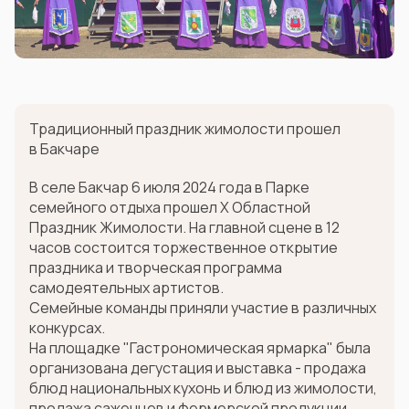
Традиционный праздник жимолости прошел
в Бакчаре
В селе Бакчар 6 июля 2024 года в Парке
семейного отдыха прошел Х Областной
Праздник Жимолости. На главной сцене в 12
часов состоится торжественное открытие
праздника и творческая программа
самодеятельных артистов.
Семейные команды приняли участие в различных
конкурсах.
На площадке "Гастрономическая ярмарка" была
организована дегустация и выставка - продажа
блюд национальных кухонь и блюд из жимолости,
продажа саженцев и фермерской продукции.