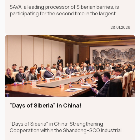
the international GULFOOD exhibition.
SAVA, a leading processor of Siberian berries, is
participating for the second time in the largest
international food exhibition, GULFOOD, as part of
the MADE IN RUSSIA exhibit, which is taking place in
28.01.2026
Dubai from January 26-30.
"Days of Siberia" in China!
"Days of Siberia" in China: Strengthening
Cooperation within the Shandong–SCO Industrial
and Logistics Supply Chain Forum