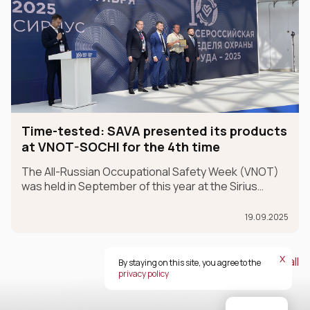
Time-tested: SAVA presented its products
at VNOT-SOCHI for the 4th time
The All-Russian Occupational Safety Week (VNOT)
was held in September of this year at the Sirius
Federal University in the Krasnodar Territory. In 2025,
the event celebrated its 10th anniversary. SAVA
19.09.2025
Group participated in the exhibition for the fourth ye
х
View all
By staying on this site, you agree to the
privacy policy