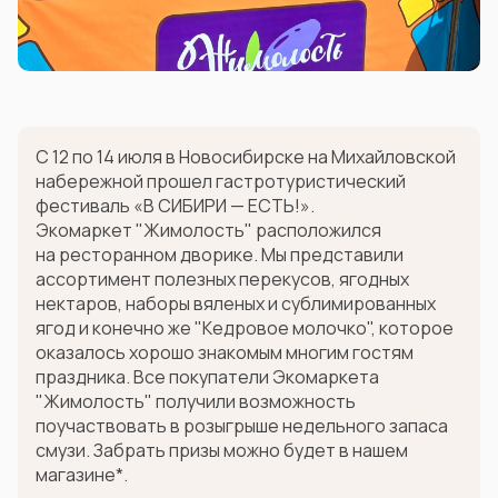
С 12 по 14 июля в Новосибирске на Михайловской
набережной прошел гастротуристический
фестиваль «В СИБИРИ — ЕСТЬ!».
Экомаркет "Жимолость" расположился
на ресторанном дворике. Мы представили
ассортимент полезных перекусов, ягодных
нектаров, наборы вяленых и сублимированных
ягод и конечно же "Кедровое молочко", которое
оказалось хорошо знакомым многим гостям
праздника. Все покупатели Экомаркета
"Жимолость" получили возможность
поучаствовать в розыгрыше недельного запаса
смузи. Забрать призы можно будет в нашем
магазине*.