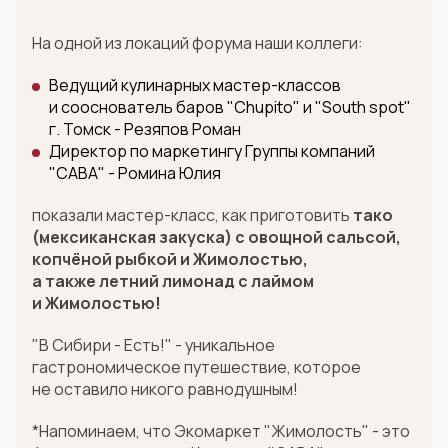
На одной из локаций форума наши коллеги:
Ведущий кулинарных мастер-классов
и сооснователь баров "Chupito" и "South spot"
г. Томск - Резяпов Роман
Директор по маркетингу Группы компаний
"САВА" - Ромина Юлия
показали мастер-класс, как приготовить
тако
(мексиканская закуска) с овощной сальсой,
копчёной рыбкой и Жимолостью,
а также
л
етний лимонад с лаймом
и Жимолостью!
"В Сибири - Есть!" - уникальное
гастрономическое путешествие, которое
не оставило никого равнодушным!
*Напоминаем, что Экомаркет "Жимолость" - это