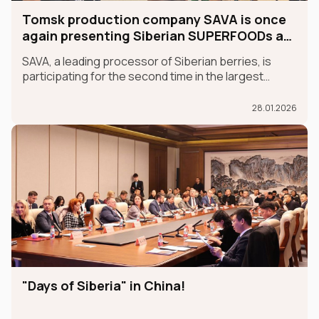
Tomsk production company SAVA is once
again presenting Siberian SUPERFOODs at
the international GULFOOD exhibition.
SAVA, a leading processor of Siberian berries, is
participating for the second time in the largest
international food exhibition, GULFOOD, as part of
the MADE IN RUSSIA exhibit, which is taking place in
28.01.2026
Dubai from January 26-30.
"Days of Siberia" in China!