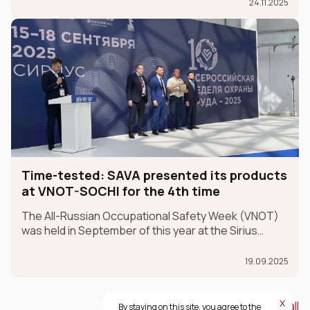
champions.
24.11.2025
Time-tested: SAVA presented its products
at VNOT-SOCHI for the 4th time
The All-Russian Occupational Safety Week (VNOT)
was held in September of this year at the Sirius
Federal University in the Krasnodar Territory. In 2025,
the event celebrated its 10th anniversary. SAVA
19.09.2025
Group participated in the exhibition for the fourth ye
х
View all
By staying on this site, you agree to the